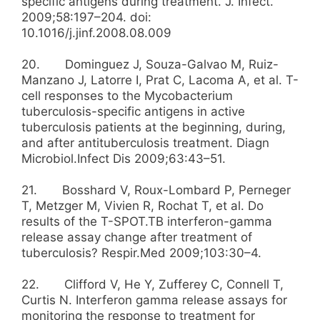
specific antigens during treatment. J. Infect.
2009;58:197–204. doi:
10.1016/j.jinf.2008.08.009
20. Dominguez J, Souza-Galvao M, Ruiz-
Manzano J, Latorre I, Prat C, Lacoma A, et al. T-
cell responses to the Mycobacterium
tuberculosis-specific antigens in active
tuberculosis patients at the beginning, during,
and after antituberculosis treatment. Diagn
Microbiol.Infect Dis 2009;63:43–51.
21. Bosshard V, Roux-Lombard P, Perneger
T, Metzger M, Vivien R, Rochat T, et al. Do
results of the T-SPOT.TB interferon-gamma
release assay change after treatment of
tuberculosis? Respir.Med 2009;103:30–4.
22. Clifford V, He Y, Zufferey C, Connell T,
Curtis N. Interferon gamma release assays for
monitoring the response to treatment for