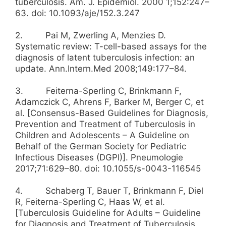
tuberculosis. Am. J. Epidemiol. 2000 1;152:247–
63. doi: 10.1093/aje/152.3.247
2. Pai M, Zwerling A, Menzies D.
Systematic review: T-cell-based assays for the
diagnosis of latent tuberculosis infection: an
update. Ann.Intern.Med 2008;149:177–84.
3. Feiterna-Sperling C, Brinkmann F,
Adamczick C, Ahrens F, Barker M, Berger C, et
al. [Consensus-Based Guidelines for Diagnosis,
Prevention and Treatment of Tuberculosis in
Children and Adolescents – A Guideline on
Behalf of the German Society for Pediatric
Infectious Diseases (DGPI)]. Pneumologie
2017;71:629–80. doi: 10.1055/s-0043-116545
4. Schaberg T, Bauer T, Brinkmann F, Diel
R, Feiterna-Sperling C, Haas W, et al.
[Tuberculosis Guideline for Adults – Guideline
for Diagnosis and Treatment of Tuberculosis