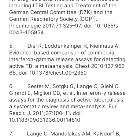
including LTBI Testing and Treatment of the
German Central Committee (DZK) and the
German Respiratory Society (DGP)].
Pneumologie 2017;71:325–97. doi: 10.1055/s-
0043-105954
5. Diel R, Loddenkemper R, Nienhaus A.
Evidence-based comparison of commercial
interferon-gamma release assays for detecting
active TB: a metaanalysis. Chest 2010;137:952–
68. doi: 10.1378/chest.09-2350
6. Sester M, Sotgiu G, Lange C, Giehl C,
Girardi E, Migliori GB, et al. Interferon-γ release
assays for the diagnosis of active tuberculosis:
a systematic review and meta-analysis. Eur.
Respir. J. 2011;37:100–11. doi:
10.1183/09031936.00114810
7. Lange C, Mandalakas AM, Kalsdorf B,