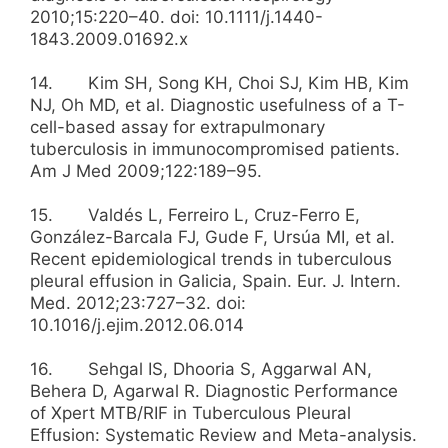
2010;15:220–40. doi: 10.1111/j.1440-
1843.2009.01692.x
14. Kim SH, Song KH, Choi SJ, Kim HB, Kim
NJ, Oh MD, et al. Diagnostic usefulness of a T-
cell-based assay for extrapulmonary
tuberculosis in immunocompromised patients.
Am J Med 2009;122:189–95.
15. Valdés L, Ferreiro L, Cruz-Ferro E,
González-Barcala FJ, Gude F, Ursúa MI, et al.
Recent epidemiological trends in tuberculous
pleural effusion in Galicia, Spain. Eur. J. Intern.
Med. 2012;23:727–32. doi:
10.1016/j.ejim.2012.06.014
16. Sehgal IS, Dhooria S, Aggarwal AN,
Behera D, Agarwal R. Diagnostic Performance
of Xpert MTB/RIF in Tuberculous Pleural
Effusion: Systematic Review and Meta-analysis.