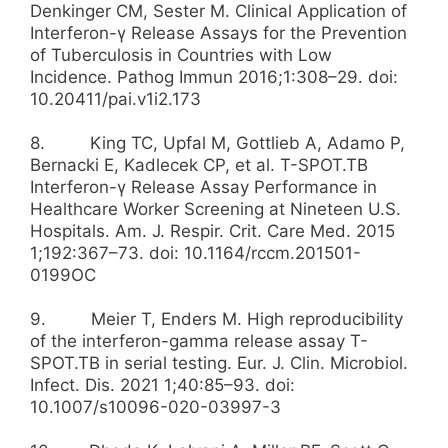
Denkinger CM, Sester M. Clinical Application of
Interferon-γ Release Assays for the Prevention
of Tuberculosis in Countries with Low
Incidence. Pathog Immun 2016;1:308–29. doi:
10.20411/pai.v1i2.173
8. King TC, Upfal M, Gottlieb A, Adamo P,
Bernacki E, Kadlecek CP, et al. T-SPOT.TB
Interferon-γ Release Assay Performance in
Healthcare Worker Screening at Nineteen U.S.
Hospitals. Am. J. Respir. Crit. Care Med. 2015
1;192:367–73. doi: 10.1164/rccm.201501-
0199OC
9. Meier T, Enders M. High reproducibility
of the interferon-gamma release assay T-
SPOT.TB in serial testing. Eur. J. Clin. Microbiol.
Infect. Dis. 2021 1;40:85–93. doi:
10.1007/s10096-020-03997-3