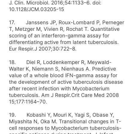
J. Clin. Microbiol. 2016;54:1133–6. doi:
10.1128/JCM.03205-15
17. Janssens JP, Roux-Lombard P, Perneger
T, Metzger M, Vivien R, Rochat T. Quantitative
scoring of an interferon-gamma assay for
differentiating active from latent tuberculosis.
Eur Respir.J 2007;30:722–8.
18. Diel R, Loddenkemper R, Meywald-
Walter K, Niemann S, Nienhaus A. Predictive
value of a whole blood IFN-gamma assay for
the development of active tuberculosis disease
after recent infection with Mycobacterium
tuberculosis. Am J Respir.Crit Care Med 2008
15;177:1164–70.
19. Kobashi Y, Mouri K, Yagi S, Obase Y,
Miyashita N, Oka M. Transitional changes in T-
cell responses to Mycobacterium tuberculosis-