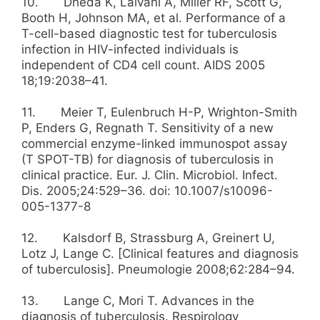
10. Dheda K, Lalvani A, Miller RF, Scott G,
Booth H, Johnson MA, et al. Performance of a
T-cell-based diagnostic test for tuberculosis
infection in HIV-infected individuals is
independent of CD4 cell count. AIDS 2005
18;19:2038–41.
11. Meier T, Eulenbruch H-P, Wrighton-Smith
P, Enders G, Regnath T. Sensitivity of a new
commercial enzyme-linked immunospot assay
(T SPOT-TB) for diagnosis of tuberculosis in
clinical practice. Eur. J. Clin. Microbiol. Infect.
Dis. 2005;24:529–36. doi: 10.1007/s10096-
005-1377-8
12. Kalsdorf B, Strassburg A, Greinert U,
Lotz J, Lange C. [Clinical features and diagnosis
of tuberculosis]. Pneumologie 2008;62:284–94.
13. Lange C, Mori T. Advances in the
diagnosis of tuberculosis. Respirology