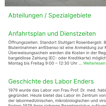
Abteilungen / Spezialgebiete
Anfahrtsplan und Dienstzeiten
Öffnungszeiten: Standort Stuttgart Rosenbergstr
Blutentnahmen an!Ebenso ist eine Anmeldung zur 
Überweisungsschein werden die Kosten in der Regel s
bargeldlose Zahlung (EC- oder Kreditkarte) möglic
Montag bis Freitag 9:00 – 12:30 Uhr ...
Weiterlesen.
Geschichte des Labor Enders
1979 wurde das Labor von Frau Prof. Dr. med. habil.
gegründet. Heute bietet das Labor im Zentrum vo
der labormedizinischen, mikrobiologischen und virol
Enders 1979 ihren sicheren Beamtenstatus aufzugebe