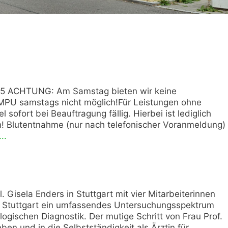
. 85 ACHTUNG: Am Samstag bieten wir keine
MPU samstags nicht möglich!Für Leistungen ohne
ofort bei Beauftragung fällig. Hierbei ist lediglich
h! Blutentnahme (nur nach telefonischer Voranmeldung)
..
 Gisela Enders in Stuttgart mit vier Mitarbeiterinnen
n Stuttgart ein umfassendes Untersuchungsspektrum
ogischen Diagnostik. Der mutige Schritt von Frau Prof.
n und in die Selbstständigkeit als Ärztin für