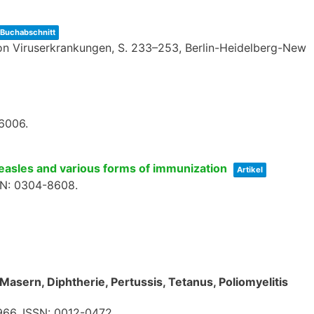
Buchabschnitt
on Viruserkrankungen,
S. 233–253,
Berlin-Heidelberg-New
-6006
.
measles and various forms of immunization
Artikel
SN: 0304-8608
.
asern, Diphtherie, Pertussis, Tetanus, Poliomyelitis
966
,
ISSN: 0012-0472
.