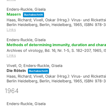
Enders-Ruckle, Gisela
Masern
Buchabschnitt
Haas, Richard; Vivell, Oskar (Hrsg.):
Virus- und Rickett
Berlin Heidelberg,
Berlin, Heidelberg,
1965
,
ISBN: 978-
Links
Enders-Ruckle, Gisela
Methods of determining immunity, duration and chara
Archives of virology,
Bd. 16,
Nr. 1-5,
S. 182–207,
1965
,
I
Links
Vivell, O; Enders-Ruckle, Gisela
Die Röteln
Buchabschnitt
Haas, Richard; Vivell, Oskar (Hrsg.):
Virus- und Rickett
Berlin Heidelberg,
Berlin, Heidelberg,
1965
,
ISBN: 978-
1964
Enders-Ruckle, Gisela