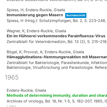
Spiess, H; Enders-Ruckle, Gisela
Immunisierung gegen Masern
Buchabschnitt
Spiess, H (Hrsg.):
Schutzimpfungen,
Bd. 2,
S. 223–248
Wagner, K; Enders-Ruckle, Gisela
Ein im Hühnerei vorkommendes Parainfluenza-Virus
Zentralblatt für Veterinärmedizin,
Bd. 13 (2),
S. 215–218
Bögel, K; Provost, A; Enders-Ruckle, Gisela
Hämagglutinations-Hemmungsreaktion mit Masernant
Zentralblatt fur Bakteriologie, Parasitenkunde, Infekti
Bakteriologie, Virusforschung und Parasitologie. Refera
1965
Enders-Ruckle, Gisela
Methods of determining immunity, duration and chara
Archives of virology,
Bd. 16,
Nr. 1-5,
S. 182–207,
1965
,
I
Links