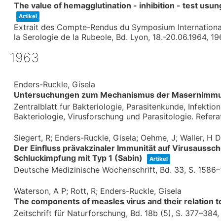
The value of hemagglutination - inhibition - test us
Artikel
Extrait des Compte-Rendus du Symposium International 
la Serologie de la Rubeole,
Bd. Lyon, 18.-20.06.1964,
19
1963
Enders-Ruckle, Gisela
Untersuchungen zum Mechanismus der Masernimmu
Zentralblatt fur Bakteriologie, Parasitenkunde, Infekti
Bakteriologie, Virusforschung und Parasitologie. Refera
Siegert, R; Enders-Ruckle, Gisela; Oehme, J; Waller, H D
Der Einfluss prävakzinaler Immunität auf Virusaussc
Schluckimpfung mit Typ 1 (Sabin)
Artikel
Deutsche Medizinische Wochenschrift,
Bd. 33,
S. 1586
Waterson, A P; Rott, R; Enders-Ruckle, Gisela
The components of measles virus and their relation 
Zeitschrift für Naturforschung,
Bd. 18b (5),
S. 377–384