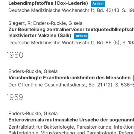
Lebendimpfstoffes (Cox-Lederle)
Artikel
Deutsche Medizinische Wochenschrift,
Bd. 42/43,
S. 1
Siegert, R; Enders-Ruckle, Gisela
Zur Beurteilung zentralnervöser textquotedblImpfsc
inaktivierter Vakzine (Salk)
Artikel
Deutsche Medizinische Wochenschrift,
Bd. 86 (5),
S. 1
1960
Enders-Ruckle, Gisela
Virusbedingte Exanthemkrankheiten des Menschen
Der Offentliche Gesundheitsdienst,
Bd. 21 (12),
S. 536–
1959
Enders-Ruckle, Gisela
Enteroviren als mutmassliche Ursache der sogenann
Zentralblatt fur Bakteriologie, Parasitenkunde, Infekti
Bakteriologie, Virusforschung und Parasitologie. Refera