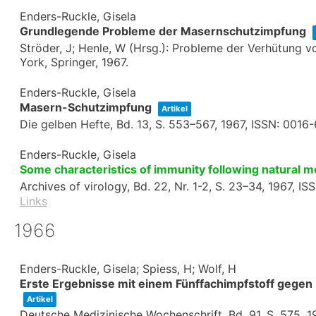
Enders-Ruckle, Gisela
Grundlegende Probleme der Masernschutzimpfung
Ströder, J; Henle, W (Hrsg.):
Probleme der Verhütung v
York,
Springer,
1967
.
Enders-Ruckle, Gisela
Masern-Schutzimpfung
Artikel
Die gelben Hefte,
Bd. 13,
S. 553–567,
1967
,
ISSN: 0016
Enders-Ruckle, Gisela
Some characteristics of immunity following natural 
Archives of virology,
Bd. 22,
Nr. 1-2,
S. 23–34,
1967
,
IS
Links
1966
Enders-Ruckle, Gisela; Spiess, H; Wolf, H
Erste Ergebnisse mit einem Fünffachimpfstoff gegen M
Artikel
Deutsche Medizinische Wochenschrift,
Bd. 91,
S. 575,
1