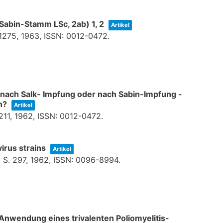
(Sabin-Stamm LSc, 2ab) 1, 2
Artikel
–1275,
1963
,
ISSN: 0012-0472
.
r nach Salk- Impfung oder nach Sabin-Impfung -
en?
Artikel
211,
1962
,
ISSN: 0012-0472
.
irus strains
Artikel
,
S. 297,
1962
,
ISSN: 0096-8994
.
nwendung eines trivalenten Poliomyelitis-