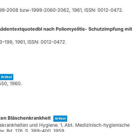
999-2008 bzw-1999-2060-2062,
1961
,
ISSN: 0012-0472
.
hädentextquotedbl nach Poliomyelitis- Schutzimpfung mit
93–199,
1961
,
ISSN: 0012-0472
.
Artikel
550,
1960
.
ten Bläschenkrankheit
Artikel
onskrankheiten und Hygiene. 1. Abt. Medizinisch-hygienische
te,
Bd. 176,
S. 389–400,
1959
.