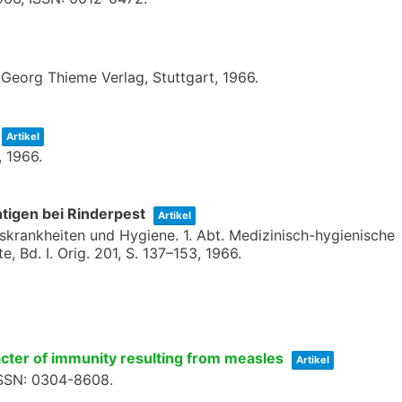
,
Georg Thieme Verlag,
Stuttgart,
1966
.
Artikel
,
1966
.
igen bei Rinderpest
Artikel
onskrankheiten und Hygiene. 1. Abt. Medizinisch-hygienische
te,
Bd. I. Orig. 201,
S. 137–153,
1966
.
cter of immunity resulting from measles
Artikel
SSN: 0304-8608
.