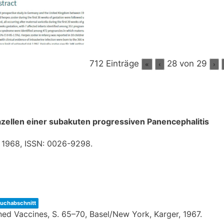
712 Einträge
28 von 29
«
‹
›
azellen einer subakuten progressiven Panencephalitis
,
1968
,
ISSN: 0026-9298
.
uchabschnitt
ned Vaccines,
S. 65–70,
Basel/New York,
Karger,
1967
.