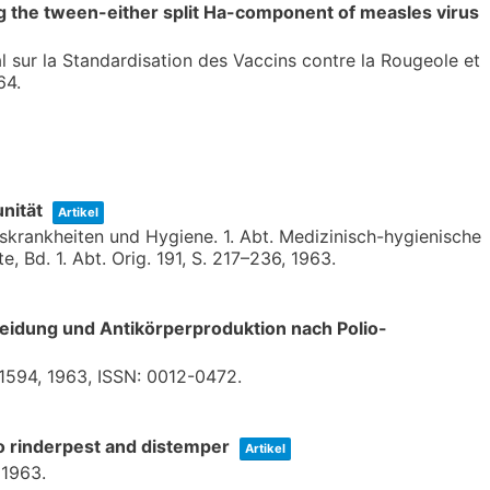
ung the tween-either split Ha-component of measles virus
sur la Standardisation des Vaccins contre la Rougeole et
64
.
nität
Artikel
onskrankheiten und Hygiene. 1. Abt. Medizinisch-hygienische
te,
Bd. 1. Abt. Orig. 191,
S. 217–236,
1963
.
heidung und Antikörperproduktion nach Polio-
–1594,
1963
,
ISSN: 0012-0472
.
to rinderpest and distemper
Artikel
,
1963
.