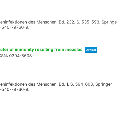
sieninfektionen des Menschen,
Bd. 232,
S. 535–593,
Springe
3-540-79760-9
.
cter of immunity resulting from measles
Artikel
SSN: 0304-8608
.
sieninfektionen des Menschen,
Bd. 1,
S. 594–608,
Springer
3-540-79760-9
.