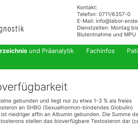
Kontakt:
Telefon: 0711/6357-0
E-Mail:
info@labor-ende
Dienstzeiten: Montag bis
Blutentnahme und MPU n
rzeichnis
und Präanalytik
Fachinfos
Pat
overfügbarkeit
teine gebunden und liegt nur zu etwa 1-3 % als freies
stosteron an SHBG (Sexualhormon-bindendes Globulin)
) ist niedriger affin an Albumin gebunden. Die Summe d
sterons stellen das bioverfügbare Testosteron dar (c