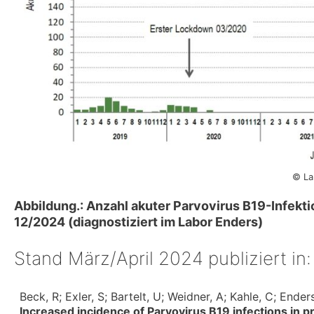
© La
Abbildung.: Anzahl akuter Parvovirus B19-Infek
12/2024 (diagnostiziert im Labor Enders)
Stand März/April 2024 publiziert in:
Beck, R; Exler, S; Bartelt, U; Weidner, A; Kahle, C; Ender
Increased incidence of Parvovirus B19 infections i