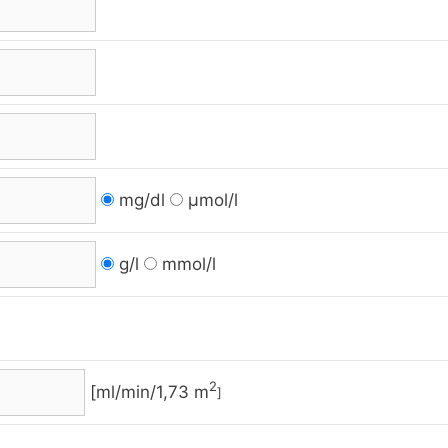
mg/dl
µmol/l
g/l
mmol/l
2
[ml/min/1,73 m
]