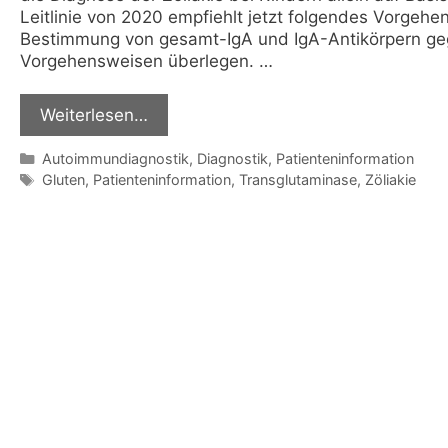
Leitlinie von 2020 empfiehlt jetzt folgendes Vorgehen
Bestimmung von gesamt-IgA und IgA-Antikörpern ge
Vorgehensweisen überlegen. …
Weiterlesen…
Kategorien
Autoimmundiagnostik
,
Diagnostik
,
Patienteninformation
Schlagwörter
Gluten
,
Patienteninformation
,
Transglutaminase
,
Zöliakie