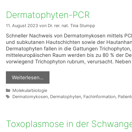
Dermatophyten-PCR
11. August 2023
von
Dr. rer. nat. Tina Stumpp
Schneller Nachweis von Dermatomykosen mittels PCR
und subkutanen Hautschichten sowie der Hautanhang
Dermatophyten fallen in die Gattungen Trichophyton
mitteleuropäischen Raum werden bis zu 80 % der De
vorwiegend Trichophyton rubrum, verursacht. Nebe
Weiterlesen…
Kategorien
Molekularbiologie
Schlagwörter
Dermatomykosen
,
Dermatophyten
,
Fachinformation
,
Patient
Toxoplasmose in der Schwange