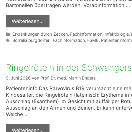
Bartonellen übertragen werden. Vorabinformation …
Weiterlesen…
Kategorien
Erkrankungen durch Zecken
,
Fachinformation
,
Infektiologie
,
Schlagwörter
Borrelia burgdorferi
,
Fachinformation
,
FSME
,
Patienteninform
Ringelröteln in der Schwangers
9. Juni 2026
von
Prof. Dr. med. Martin Enders
Patienteninfo Das Parvovirus B19 verursacht eine mei
Kindesalter, die Ringelröteln (lateinisch: Erythema inf
Ausschlag (Exanthem) im Gesicht mit auffälliger Röt
Ausschlag an den Armen und Beinen. Er kann untersch
Welche …
Weiterlesen…