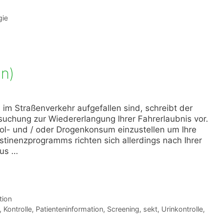
gie
in)
im Straßenverkehr aufgefallen sind, schreibt der
uchung zur Wiedererlangung Ihrer Fahrerlaubnis vor.
hol- und / oder Drogenkonsum einzustellen um Ihre
inenzprogramms richten sich allerdings nach Ihrer
aus …
tion
,
Kontrolle
,
Patienteninformation
,
Screening
,
sekt
,
Urinkontrolle
,