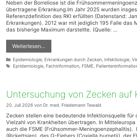
Neben der Borreliose ist die Frühsommermeningoenze
übertragene Erkrankung.Im Jahr 2025 wurden insges
Referenzdefinition des RKI erfüllten (Datenstand: J
Erkrankungen). 2012 war mit jediglich 195 Falle das
das bisherige Maximum darstellte. (Quelle: …
Weiterlesen…
Kategorien
Epidemiologie
,
Erkrankungen durch Zecken
,
Infektiologie
,
Vi
Schlagwörter
Epridemiologie
,
Fachinformation
,
FSME
,
Patienteninformatio
Untersuchung von Zecken auf K
20. Juli 2026
von
Dr. med. Friedemann Tewald
Zecken stellen eine bedeutende Infektionsquelle für
Vielzahl von Krankheiten übertragen. In Mitteleuropa 
auch die FSME (Frühsommer-Meningoenzephalitis). D
(Rickettsien), des Q-Fiebers (Coxiella burnetii), de