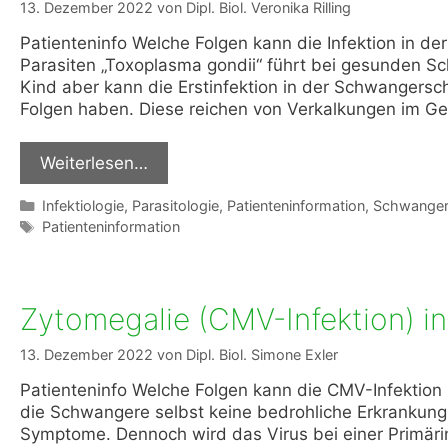
13. Dezember 2022
von
Dipl. Biol. Veronika Rilling
Patienteninfo Welche Folgen kann die Infektion in d
Parasiten „Toxoplasma gondii“ führt bei gesunden 
Kind aber kann die Erstinfektion in der Schwangersc
Folgen haben. Diese reichen von Verkalkungen im Ge
Weiterlesen…
Kategorien
Infektiologie
,
Parasitologie
,
Patienteninformation
,
Schwanger
Schlagwörter
Patienteninformation
Zytomegalie (CMV-Infektion) i
13. Dezember 2022
von
Dipl. Biol. Simone Exler
Patienteninfo Welche Folgen kann die CMV-Infektion 
die Schwangere selbst keine bedrohliche Erkrankung d
Symptome. Dennoch wird das Virus bei einer Primärinf