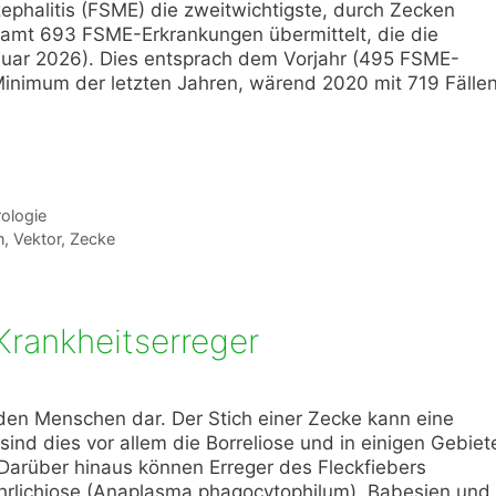
phalitis (FSME) die zweitwichtigste, durch Zecken
amt 693 FSME-Erkrankungen übermittelt, die die
anuar 2026). Dies entsprach dem Vorjahr (495 FSME-
 Minimum der letzten Jahren, wärend 2020 mit 719 Fälle
rologie
n
,
Vektor
,
Zecke
rankheitserreger
 den Menschen dar. Der Stich einer Zecke kann eine
sind dies vor allem die Borreliose und in einigen Gebiet
arüber hinaus können Erreger des Fleckfiebers
r Ehrlichiose (Anaplasma phagocytophilum), Babesien und