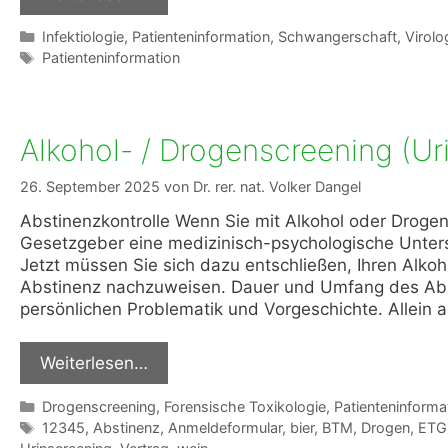
Kategorien
Infektiologie
,
Patienteninformation
,
Schwangerschaft
,
Virolo
Schlagwörter
Patienteninformation
Alkohol- / Drogenscreening (Ur
26. September 2025
von
Dr. rer. nat. Volker Dangel
Abstinenzkontrolle Wenn Sie mit Alkohol oder Drogen 
Gesetzgeber eine medizinisch-psychologische Unters
Jetzt müssen Sie sich dazu entschließen, Ihren Alko
Abstinenz nachzuweisen. Dauer und Umfang des Abst
persönlichen Problematik und Vorgeschichte. Allein 
Weiterlesen…
Kategorien
Drogenscreening
,
Forensische Toxikologie
,
Patienteninforma
Schlagwörter
12345
,
Abstinenz
,
Anmeldeformular
,
bier
,
BTM
,
Drogen
,
ETG