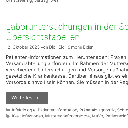
Urinscreening
,
Vertrag
,
wein
Laboruntersuchungen in der Sc
Übersichtstabellen
12. Oktober 2023
von
Dipl. Biol. Simone Exler
Patienten-Informationen zum Herunterladen: Praxen 
Versandabteilung anfordern. Im Rahmen der Mutters
verschiedene Untersuchungen und Vorsorgemaßnahme
gesetzliche Krankenkasse. Darüber hinaus gibt es ein
Vorsorge sinnvoll sein können. Sie müssen in der Re
Weiterlesen…
Kategorien
Infektiologie
,
Patienteninformation
,
Pränataldiagnostik
,
Schw
Schlagwörter
IGel
,
Infektionen
,
Mutterschaftsvorsorge
,
MuVo
,
Patientenin