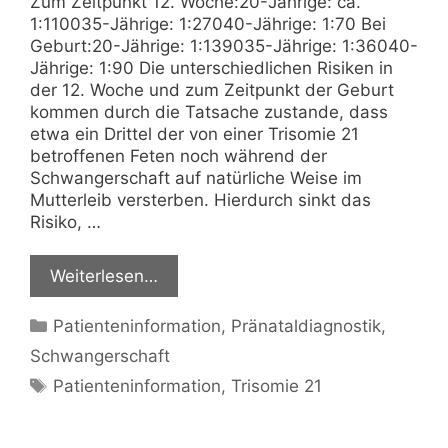
Zum Zeitpunkt 12. Woche:20-Jährige: ca.
1:110035-Jährige: 1:27040-Jährige: 1:70 Bei
Geburt:20-Jährige: 1:139035-Jährige: 1:36040-
Jährige: 1:90 Die unterschiedlichen Risiken in
der 12. Woche und zum Zeitpunkt der Geburt
kommen durch die Tatsache zustande, dass
etwa ein Drittel der von einer Trisomie 21
betroffenen Feten noch während der
Schwangerschaft auf natürliche Weise im
Mutterleib versterben. Hierdurch sinkt das
Risiko, …
Weiterlesen…
Kategorien
Patienteninformation
,
Pränataldiagnostik
,
Schwangerschaft
Schlagwörter
Patienteninformation
,
Trisomie 21