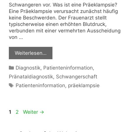
Schwangeren vor. Was ist eine Präeklampsie?
Eine Präeklampsie verursacht zunächst häufig
keine Beschwerden. Der Frauenarzt stellt
typischerweise einen erhöhten Blutdruck,
verbunden mit einer vermehrten Ausscheidung
von …
Weiterlesen…
Kategorien
Diagnostik
,
Patienteninformation
,
Pränataldiagnostik
,
Schwangerschaft
Schlagwörter
Patienteninformation
,
präeklampsie
Seite
Seite
1
2
Weiter
→