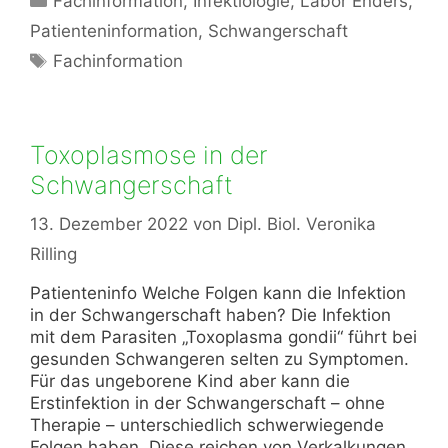
Fachinformation
,
Infektiologie
,
Labor Enders
,
Patienteninformation
,
Schwangerschaft
Schlagwörter
Fachinformation
Toxoplasmose in der
Schwangerschaft
13. Dezember 2022
von
Dipl. Biol. Veronika
Rilling
Patienteninfo Welche Folgen kann die Infektion
in der Schwangerschaft haben? Die Infektion
mit dem Parasiten „Toxoplasma gondii“ führt bei
gesunden Schwangeren selten zu Symptomen.
Für das ungeborene Kind aber kann die
Erstinfektion in der Schwangerschaft – ohne
Therapie – unterschiedlich schwerwiegende
Folgen haben. Diese reichen von Verkalkungen