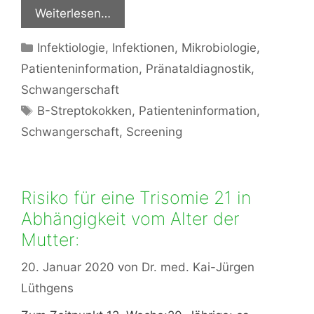
Weiterlesen…
Kategorien
Infektiologie
,
Infektionen
,
Mikrobiologie
,
Patienteninformation
,
Pränataldiagnostik
,
Schwangerschaft
Schlagwörter
B-Streptokokken
,
Patienteninformation
,
Schwangerschaft
,
Screening
Risiko für eine Trisomie 21 in
Abhängigkeit vom Alter der
Mutter:
20. Januar 2020
von
Dr. med. Kai-Jürgen
Lüthgens