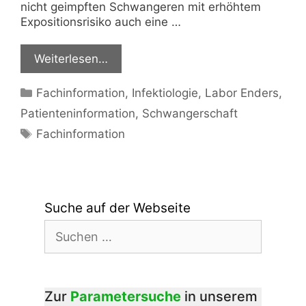
nicht geimpften Schwangeren mit erhöhtem
Expositionsrisiko auch eine …
Weiterlesen…
Kategorien
Fachinformation
,
Infektiologie
,
Labor Enders
,
Patienteninformation
,
Schwangerschaft
Schlagwörter
Fachinformation
Suche auf der Webseite
Suchen
nach:
Zur
Parametersuche
in unserem