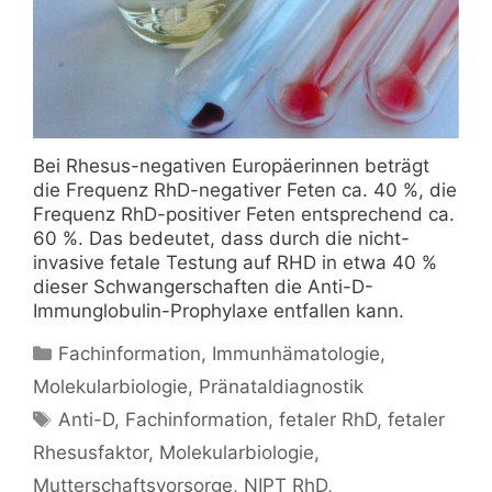
Bei Rhesus-negativen Europäerinnen beträgt
die Frequenz RhD-negativer Feten ca. 40 %, die
Frequenz RhD-positiver Feten entsprechend ca.
60 %. Das bedeutet, dass durch die nicht-
invasive fetale Testung auf RHD in etwa 40 %
dieser Schwangerschaften die Anti-D-
Immunglobulin-Prophylaxe entfallen kann.
Kategorien
Fachinformation
,
Immunhämatologie
,
Molekularbiologie
,
Pränataldiagnostik
Schlagwörter
Anti-D
,
Fachinformation
,
fetaler RhD
,
fetaler
Rhesusfaktor
,
Molekularbiologie
,
Mutterschaftsvorsorge
,
NIPT RhD
,