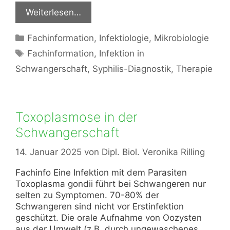
Weiterlesen…
Kategorien
Fachinformation
,
Infektiologie
,
Mikrobiologie
Schlagwörter
Fachinformation
,
Infektion in
Schwangerschaft
,
Syphilis-Diagnostik
,
Therapie
Toxoplasmose in der
Schwangerschaft
14. Januar 2025
von
Dipl. Biol. Veronika Rilling
Fachinfo Eine Infektion mit dem Parasiten
Toxoplasma gondii führt bei Schwangeren nur
selten zu Symptomen. 70-80% der
Schwangeren sind nicht vor Erstinfektion
geschützt. Die orale Aufnahme von Oozysten
aus der Umwelt (z.B. durch ungewaschenes