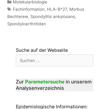
Kategorien
Molekularbiologie
Schlagwörter
Fachinformation
,
HLA-B*27
,
Morbus
Bechterew
,
Spondylitis ankylosans
,
Spondyloarthritiden
Suche auf der Webseite
Suchen
nach:
Zur
Parametersuche
in unserem
Analysenverzeichnis
Epidemiologische Informationen: