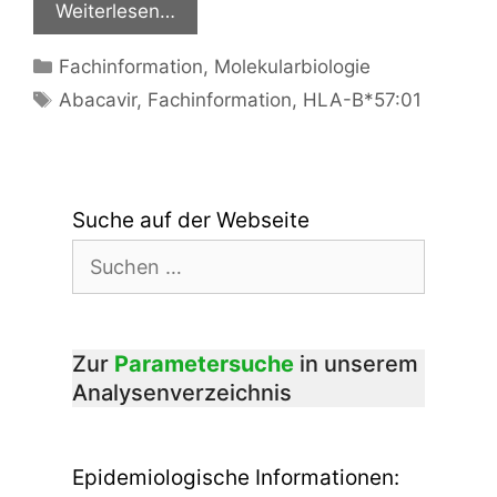
Weiterlesen…
Kategorien
Fachinformation
,
Molekularbiologie
Schlagwörter
Abacavir
,
Fachinformation
,
HLA-B*57:01
Suche auf der Webseite
Suchen
nach:
Zur
Parametersuche
in unserem
Analysenverzeichnis
Epidemiologische Informationen: