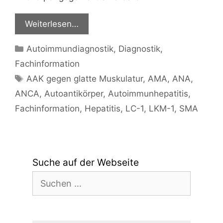
Weiterlesen…
Kategorien
Autoimmundiagnostik
,
Diagnostik
,
Fachinformation
Schlagwörter
AAK gegen glatte Muskulatur
,
AMA
,
ANA
,
ANCA
,
Autoantikörper
,
Autoimmunhepatitis
,
Fachinformation
,
Hepatitis
,
LC-1
,
LKM-1
,
SMA
Suche auf der Webseite
Suchen
nach: