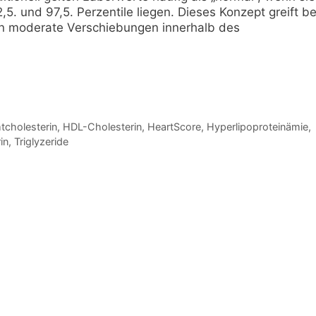
5. und 97,5. Perzentile liegen. Dieses Konzept greift be
hon moderate Verschiebungen innerhalb des
cholesterin
,
HDL-Cholesterin
,
HeartScore
,
Hyperlipoproteinämie
,
in
,
Triglyzeride