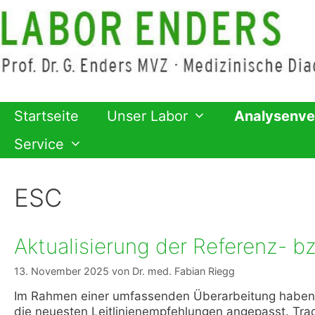
Zum
Inhalt
springen
Startseite
Unser Labor
Analysenve
Service
ESC
Aktualisierung der Referenz- bz
13. November 2025
von
Dr. med. Fabian Riegg
Im Rahmen einer umfassenden Überarbeitung haben wi
die neuesten Leitlinienempfehlungen angepasst. Tradi