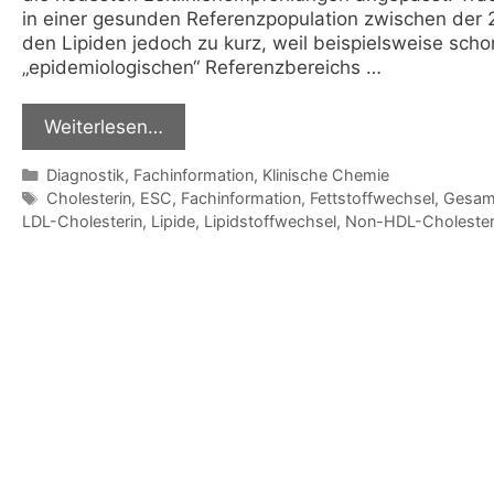
in einer gesunden Referenzpopulation zwischen der 2,
den Lipiden jedoch zu kurz, weil beispielsweise sc
„epidemiologischen“ Referenzbereichs …
Weiterlesen…
Kategorien
Diagnostik
,
Fachinformation
,
Klinische Chemie
Schlagwörter
Cholesterin
,
ESC
,
Fachinformation
,
Fettstoffwechsel
,
Gesamt
LDL-Cholesterin
,
Lipide
,
Lipidstoffwechsel
,
Non-HDL-Cholester