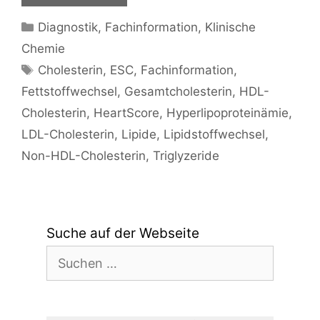
Kategorien
Diagnostik
,
Fachinformation
,
Klinische
Chemie
Schlagwörter
Cholesterin
,
ESC
,
Fachinformation
,
Fettstoffwechsel
,
Gesamtcholesterin
,
HDL-
Cholesterin
,
HeartScore
,
Hyperlipoproteinämie
,
LDL-Cholesterin
,
Lipide
,
Lipidstoffwechsel
,
Non-HDL-Cholesterin
,
Triglyzeride
Suche auf der Webseite
Suchen
nach: