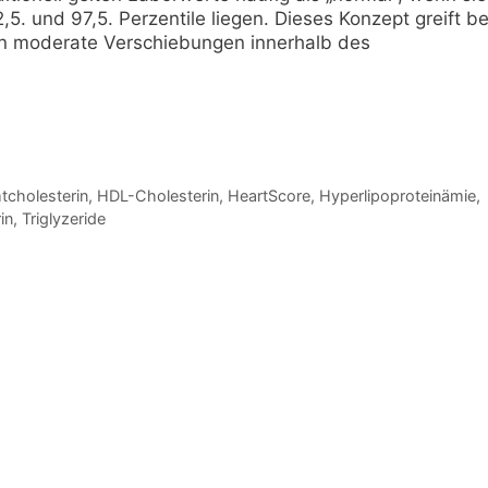
5. und 97,5. Perzentile liegen. Dieses Konzept greift be
hon moderate Verschiebungen innerhalb des
cholesterin
,
HDL-Cholesterin
,
HeartScore
,
Hyperlipoproteinämie
,
in
,
Triglyzeride