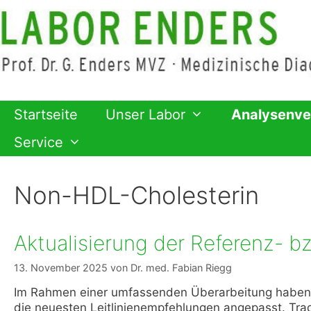
Zum
Inhalt
springen
Startseite
Unser Labor
Analysenve
Service
Non-HDL-Cholesterin
Aktualisierung der Referenz- bz
13. November 2025
von
Dr. med. Fabian Riegg
Im Rahmen einer umfassenden Überarbeitung haben wi
die neuesten Leitlinienempfehlungen angepasst. Tradi