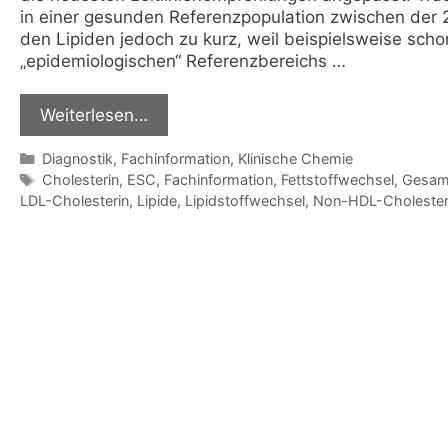
in einer gesunden Referenzpopulation zwischen der 2,
den Lipiden jedoch zu kurz, weil beispielsweise sc
„epidemiologischen“ Referenzbereichs …
Weiterlesen…
Kategorien
Diagnostik
,
Fachinformation
,
Klinische Chemie
Schlagwörter
Cholesterin
,
ESC
,
Fachinformation
,
Fettstoffwechsel
,
Gesamt
LDL-Cholesterin
,
Lipide
,
Lipidstoffwechsel
,
Non-HDL-Cholester