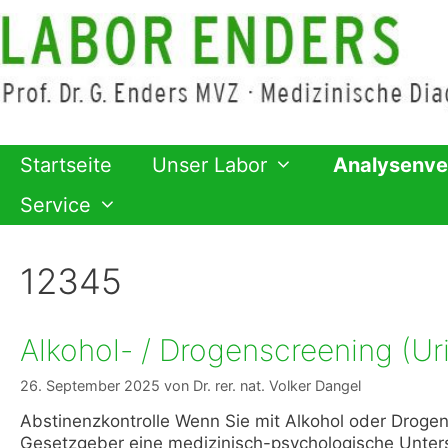
Zum
Inhalt
springen
Startseite
Unser Labor
Analysenve
Service
12345
Alkohol- / Drogenscreening (Ur
26. September 2025
von
Dr. rer. nat. Volker Dangel
Abstinenzkontrolle Wenn Sie mit Alkohol oder Drogen 
Gesetzgeber eine medizinisch-psychologische Unters