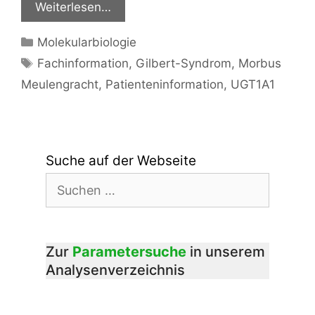
Weiterlesen…
Kategorien
Molekularbiologie
Schlagwörter
Fachinformation
,
Gilbert-Syndrom
,
Morbus
Meulengracht
,
Patienteninformation
,
UGT1A1
Suche auf der Webseite
Suchen
nach:
Zur
Parametersuche
in unserem
Analysenverzeichnis