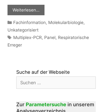
Weiterlesen…
Kategorien
Fachinformation
,
Molekularbiologie
,
Unkategorisiert
Schlagwörter
Multiplex-PCR
,
Panel
,
Respiratorische
Erreger
Suche auf der Webseite
Suchen
nach:
Zur
Parametersuche
in unserem
Analysenverzeichnis