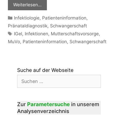
Weiterlesen…
Kategorien
Infektiologie
,
Patienteninformation
,
Pränataldiagnostik
,
Schwangerschaft
Schlagwörter
IGel
,
Infektionen
,
Mutterschaftsvorsorge
,
MuVo
,
Patienteninformation
,
Schwangerschaft
Suche auf der Webseite
Suchen
nach:
Zur
Parametersuche
in unserem
Analysenverzeichnis