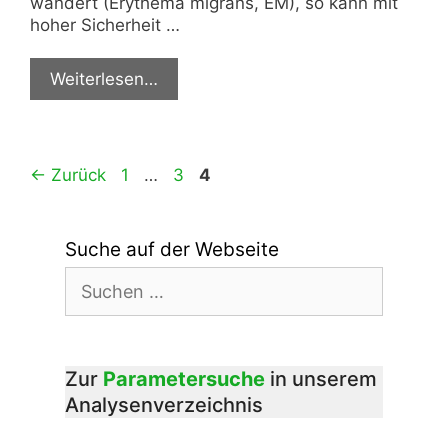
wandert (Erythema migrans, EM), so kann mit
hoher Sicherheit …
Weiterlesen…
Seite
Seite
Seite
←
Zurück
1
…
3
4
Suche auf der Webseite
Suchen
nach:
Zur
Parametersuche
in unserem
Analysenverzeichnis